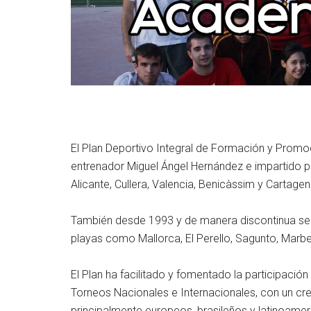
El Plan Deportivo Integral de Formación y Promoci
entrenador Miguel Ángel Hernández e impartido po
Alicante, Cullera, Valencia, Benicàssim y Cartag
También desde 1993 y de manera discontinua se h
playas como Mallorca, El Perello, Sagunto, Marbell
El Plan ha facilitado y fomentado la participaci
Torneos Nacionales e Internacionales, con un c
principalmente europeos, brasileños y latinoamer