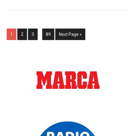
1
2
3
…
89
Next Page »