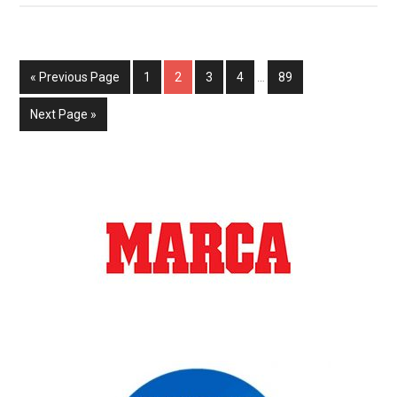
« Previous Page
1
2
3
4
…
89
Next Page »