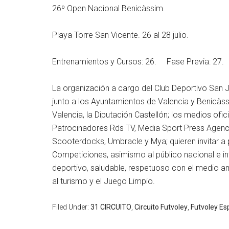
26º Open Nacional Benicàssim.
Playa Torre San Vicente. 26 al 28 julio.
Entrenamientos y Cursos: 26. Fase Previa: 27. F
La organización a cargo del Club Deportivo San 
junto a los Ayuntamientos de Valencia y Benicàssi
Valencia, la Diputación Castellón; los medios of
Patrocinadores Rds TV, Media Sport Press Agency, 
Scooterdocks, Umbracle y Mya; quieren invitar a p
Competiciones, asimismo al público nacional e in
deportivo, saludable, respetuoso con el medio am
al turismo y el Juego Limpio.
Filed Under:
31 CIRCUITO
,
Circuito Futvoley
,
Futvoley E