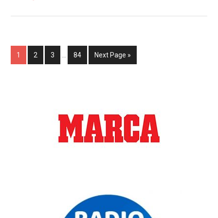
1
2
3
…
84
Next Page »