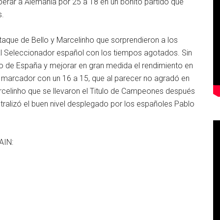
perar a Alemania por 25 a 18 en un bonito partido que
s.
 ataque de Bello y Marcelinho que sorprendieron a los
 al Seleccionador español con los tiempos agotados. Sin
o de España y mejorar en gran medida el rendimiento en
l marcador con un 16 a 15, que al parecer no agradó en
celinho que se llevaron el Titulo de Campeones después
eutralizó el buen nivel desplegado por los españoles Pablo
AIN: