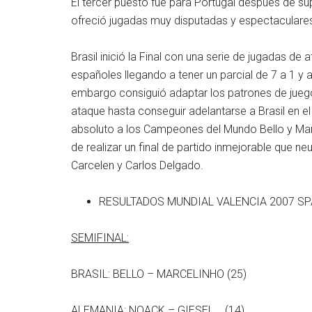
El tercer puesto fue para Portugal después de su
ofreció jugadas muy disputadas y espectaculare
Brasil inició la Final con una serie de jugadas de
españoles llegando a tener un parcial de 7 a 1 y
embargo consiguió adaptar los patrones de jueg
ataque hasta conseguir adelantarse a Brasil en e
absoluto a los Campeones del Mundo Bello y Mar
de realizar un final de partido inmejorable que n
Carcelen y Carlos Delgado.
RESULTADOS MUNDIAL VALENCIA 2007 SP
SEMIFINAL:
BRASIL: BELLO – MARCELINHO (25)
ALEMANIA: NOACK – GIESEL (14)