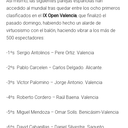
Así mismo, las siguientes parejas españolas han
accedido al mundial tras quedar entre los ocho primeros
clasificados en el
IX Open Valencia
, que finalizó el
pasado domingo, habiendo hecho un alarde de
virtuosismo con el balón, haciendo vibrar a los más de
500 espectadores:
-1ºs Sergio Antolinos – Pere Ortiz. Valencia
-2ºs Pablo Carcelen – Carlos Delgado. Alicante.
-3ºs Víctor Palomino – Jorge Antonio. Valencia
-4ºs Roberto Cordero – Raúl Baena. Valencia
-5ºs Miguel Mendoza – Omar Solís. Benicásim-Valencia
-6ºs David Cabanillas – Daniel Silvestre. Sagunto