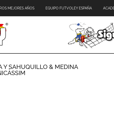
ROS MEJORES AÑOS
EQUIPO FUTVOLEY ESPAÑA
ACAD
DA Y SAHUQUILLO & MEDINA
NICÀSSIM