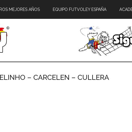
ROS MEJORES AÑOS
EQUIPO FUTVOLEY ESPAÑA
ACAD
CELINHO – CARCELEN – CULLERA