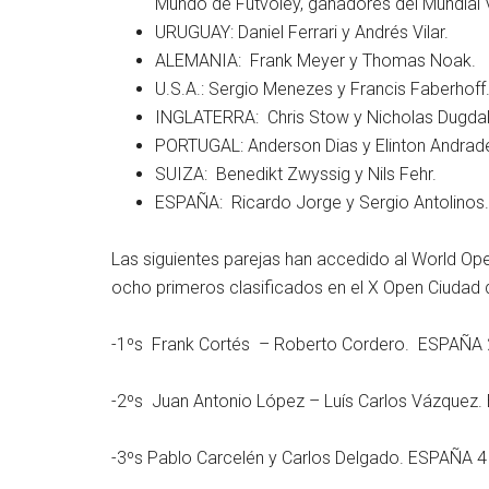
Mundo de Futvoley, ganadores del Mundial 
URUGUAY: Daniel Ferrari y Andrés Vilar.
ALEMANIA: Frank Meyer y Thomas Noak.
U.S.A.: Sergio Menezes y Francis Faberhoff
INGLATERRA: Chris Stow y Nicholas Dugdal
PORTUGAL: Anderson Dias y Elinton Andrad
SUIZA: Benedikt Zwyssig y Nils Fehr.
ESPAÑA: Ricardo Jorge y Sergio Antolinos.
Las siguientes parejas han accedido al World Ope
ocho primeros clasificados en el X Open Ciudad 
-1ºs Frank Cortés – Roberto Cordero. ESPAÑA 
-2ºs Juan Antonio López – Luís Carlos Vázquez
-3ºs Pablo Carcelén y Carlos Delgado. ESPAÑA 4