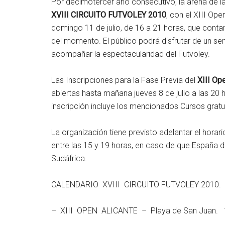
Por decimotercer año consecutivo, la arena de la
XVIII CIRCUITO FUTVOLEY 2010
, con el XIII Ope
domingo 11 de julio, de 16 a 21 horas, que conta
del momento. El público podrá disfrutar de un se
acompañar la espectacularidad del Futvoley.
Las Inscripciones para la Fase Previa del
XIII Op
abiertas hasta mañana jueves 8 de julio a las 20 h
inscripción incluye los mencionados Cursos gratu
La organización tiene previsto adelantar el horar
entre las 15 y 19 horas, en caso de que España d
Sudáfrica.
CALENDARIO XVIII CIRCUITO FUTVOLEY 2010.
– XIII OPEN ALICANTE – Playa de San Juan. 1 a