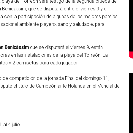
 playa del Torreón será testigo de la segunda prueba del
n Benicàssim, que se disputará entre el viernes 9 y el
rá con la participación de algunas de las mejores parejas
nsacional ambiente playero, sano y saludable, para
en Benicàssim
que se disputará el viernes 9, están
oras en las instalaciones de la playa del Torreón. La
itos y 2 camisetas para cada jugador.
io de competición de la jornada Final del domingo 11,
ispute el titulo de Campeón ante Holanda en el Mundial de
l 4 julio.