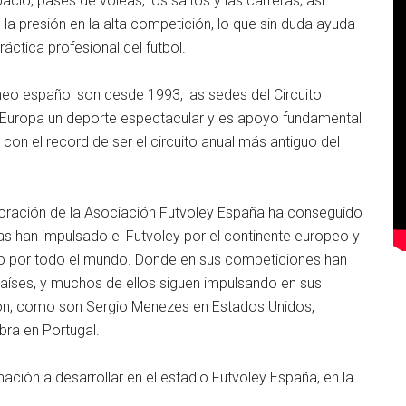
acio, pases de voleas, los saltos y las carreras; así
la presión en la alta competición, lo que sin duda ayuda
áctica profesional del futbol.
neo español son desde 1993, las sedes del Circuito
 Europa un deporte espectacular y es apoyo fundamental
, con el record de ser el circuito anual más antiguo del
boración de la Asociación Futvoley España ha conseguido
as han impulsado el Futvoley por el continente europeo y
go por todo el mundo. Donde en sus competiciones han
países, y muchos de ellos siguen impulsando en sus
ión; como son Sergio Menezes en Estados Unidos,
ra en Portugal.
ación a desarrollar en el estadio Futvoley España, en la