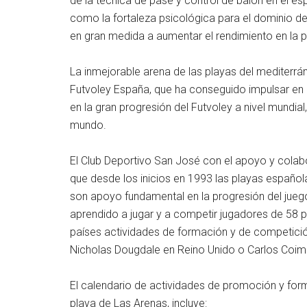
de la técnica de pase y control de balón en el esp
como la fortaleza psicológica para el dominio de 
en gran medida a aumentar el rendimiento en la pr
La inmejorable arena de las playas del mediterrá
Futvoley España, que ha conseguido impulsar en
en la gran progresión del Futvoley a nivel mundial
mundo.
El Club Deportivo San José con el apoyo y cola
que desde los inicios en 1993 las playas español
son apoyo fundamental en la progresión del jue
aprendido a jugar y a competir jugadores de 58 
países actividades de formación y de competic
Nicholas Dougdale en Reino Unido o Carlos Coimb
El calendario de actividades de promoción y form
playa de Las Arenas, incluye: