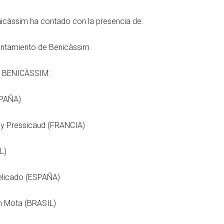
icàssim ha contado con la presencia de:
untamiento de Benicàssim.
 BENICÀSSIM:
SPAÑA)
 Pressicaud (FRANCIA)
L)
licado (ESPAÑA)
 Mota (BRASIL)