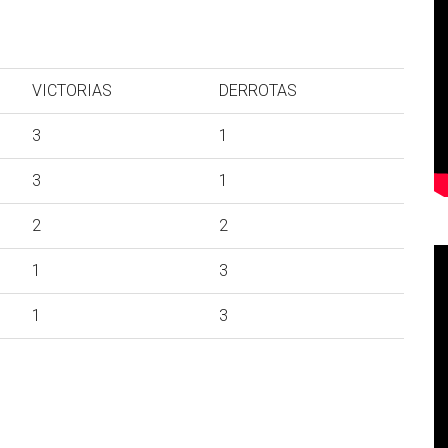
VICTORIAS
DERROTAS
3
1
3
1
2
2
1
3
1
3