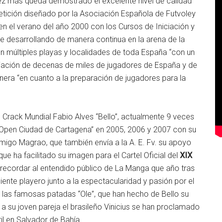
vez más queda demostrado el excelente nivel de calidad
tición diseñado por la Asociación Española de Futvoley
n el verano del año 2000 con los Cursos de Iniciación y
e desarrollando de manera continua en la arena de la
n múltiples playas y localidades de toda España “con un
ciación de decenas de miles de jugadores de España y de
anera “en cuanto a la preparación de jugadores para la
l Crack Mundial Fabio Alves “Bello”, actualmente 9 veces
Open Ciudad de Cartagena” en 2005, 2006 y 2007 con su
migo Magrao, que también envía a la A. E. Fv. su apoyo
ue ha facilitado su imagen para el Cartel Oficial del
XIX
 recordar al entendido público de La Manga que año tras
nte playero junto a la espectacularidad y pasión por el
as famosas patadas “Ole”, que han hecho de Bello su
 a su joven pareja el brasileño Vinicius se han proclamado
 en Salvador de Bahía.