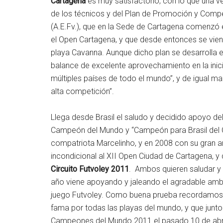
Cartagena
es muy satisfactorio, con lo que una 
de los técnicos y del Plan de Promoción y Compe
(A.E.Fv.), que en la Sede de Cartagena comenzó e
el Open Cartagena, y que desde entonces se vien
playa Cavanna. Aunque dicho plan se desarrolla e
balance de excelente aprovechamiento en la ini
múltiples países de todo el mundo”, y de igual m
alta competición”.
Llega desde Brasil el saludo y decidido apoyo de
Campeón del Mundo y “Campeón para Brasil del 
compatriota Marcelinho, y en 2008 con su gran a
incondicional al XII Open Ciudad de Cartagena, y q
Circuito Futvoley 2011
. Ambos quieren saludar y
año viene apoyando y jaleando el agradable ambie
juego Futvoley. Como buena prueba recordamos l
fama por todas las playas del mundo, y que junto
Campeones del Mundo 2011 el pasado 10 de abril