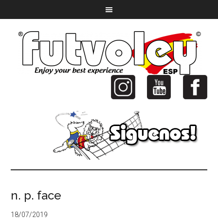
n. p. face
18/07/2019