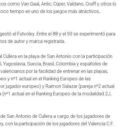
s como Van Gaal, Antic, Cúper, Valdano, Cruiff y otros lo
poco tiempo en uno de los juegos más atractivos,
gestó el Futvoley. Entre el 88 y el 93 se experimentó para
hos de autor y marca registrada.
al Cullera en la playa de San Antonio con la participación
al, Yugoslavia, Suecia, Brasil, Colombia y españoles de
alencianos por la facilidad de entrenar en las playas,
o y nº1 actual en el Ranking Europeo de las
or jugador europeo) y Raimon Salazar (pareja nº2 actual
la (nº1 actual en el Ranking Europeo de la modalidad 2J,
a de San Antonio de Cullera a cargo de los jugadores de
ey, con la participación de los jugadores del Valencia C.F.