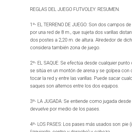
REGLAS DEL JUEGO FUTVOLEY: RESUMEN.
1º- EL TERRENO DE JUEGO: Son dos campos de ju
por una red de 8 m., que sujeta dos varillas dista
dos postes a 2,20 m. de altura. Alrededor de dic
considera también zona de juego.
2º- EL SAQUE: Se efectúa desde cualquier punto d
se sitúa en un montón de arena y se golpea con c
tocar la red y entre las varillas. Puede sacar cu
saques son alternos entre los dos equipos.
3º- LA JUGADA: Se entiende como jugada desde q
devuelve por medio de los pases.
4º- LOS PASES: Los pases más usados son: pie (int
(izquierdo, centro y derecho) y cabeza.