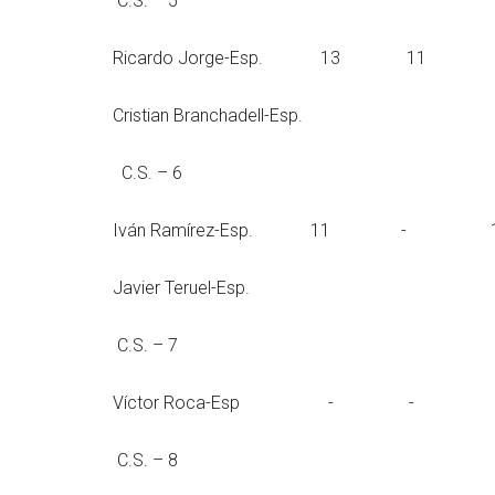
C.S. – 5
Ricardo Jorge-Esp
Cristian Branchadell-Esp.
C.S. – 6
Iván Ramírez-Esp
Javier Teruel-Esp.
C.S. – 7
Víctor Roca-Es
C.S. – 8