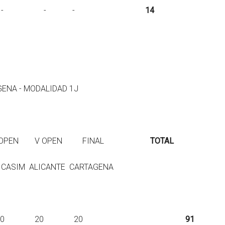
p. - 14 - - -
14
GENA - MODALIDAD 1J
V OPEN V OPEN FINAL
TOTAL
 ALICANTE CARTAGENA
p. 11 20 20 20 20
91