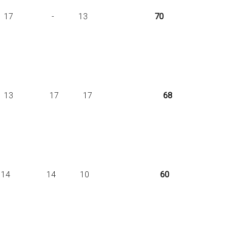
sp. 20 20 17 - 13
70
sp. 8 13 13 17 17
68
p. 14 8 14 14 10
60