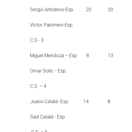
Sergio Antolinos-E
Víctor Palomino-Esp.
C.S.- 3
Miguel Mendoza – E
Omar Solis – Esp.
C.S. – 4
Juanvi Catalá -Es
Saúl Catalá - Esp.