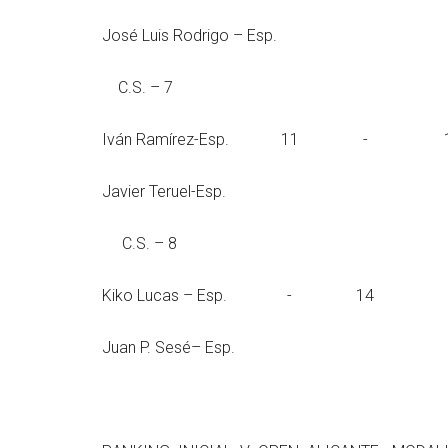
José Luis Rodrigo – Esp.
C.S. – 7
Iván Ramírez-Es
Javier Teruel-Esp.
C.S. – 8
Kiko Lucas – E
Juan P. Sesé– Esp.