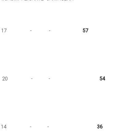
sp 20 20 17 - -
57
sp 17 17 20 - -
54
p. 14 8 14 - -
36