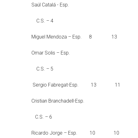
Saúl Catalá - Esp.
C.S. – 4
Miguel Mendoza – 
Omar Solis – Esp.
C.S. – 5
Sergio Fabregat-
Cristian Branchadell-Esp.
C.S. – 6
Ricardo Jorge – E