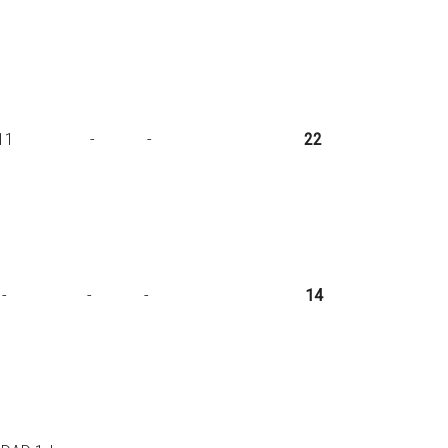
p. 11 - 11 - -
22
sp. - 14 - - -
14