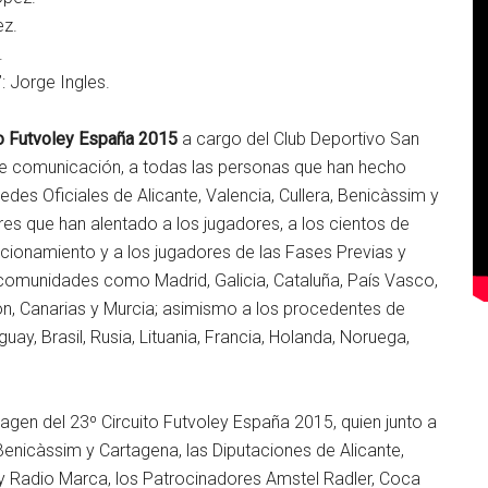
ez.
.
Jorge Ingles.
to Futvoley España 2015
a cargo del Club Deportivo San
e comunicación, a todas las personas que han hecho
Sedes Oficiales de Alicante, Valencia, Cullera, Benicàssim y
es que han alentado a los jugadores, a los cientos de
ccionamiento y a los jugadores de las Fases Previas y
comunidades como Madrid, Galicia, Cataluña, País Vasco,
ón, Canarias y Murcia; asimismo a los procedentes de
guay, Brasil, Rusia, Lituania, Francia, Holanda, Noruega,
agen del 23º Circuito Futvoley España 2015, quien junto a
 Benicàssim y Cartagena, las Diputaciones de Alicante,
 y Radio Marca, los Patrocinadores Amstel Radler, Coca