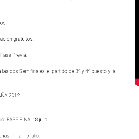
os:
iación gratuitos.
 Fase Previa.
 las dos Semifinales, el partido de 3º y 4º puesto y la
AÑA 2012
.
o. FASE FINAL: 8 julio.
s. 11 al 15 julio.