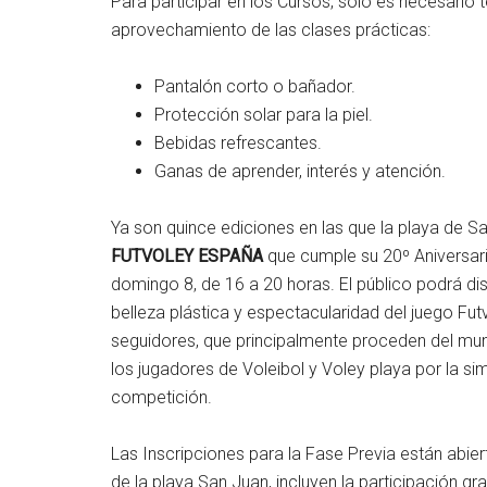
Para participar en los Cursos, solo es necesario
aprovechamiento de las clases prácticas:
Pantalón corto o bañador.
Protección solar para la piel.
Bebidas refrescantes.
Ganas de aprender, interés y atención.
Ya son quince ediciones en las que la playa de 
FUTVOLEY ESPAÑA
que cumple su 20º Aniversari
domingo 8, de 16 a 20 horas. El público podrá dis
belleza plástica y espectacularidad del juego Fut
seguidores, que principalmente proceden del mundo
los jugadores de Voleibol y Voley playa por la sim
competición.
Las Inscripciones para la Fase Previa están abier
de la playa San Juan, incluyen la participación gr