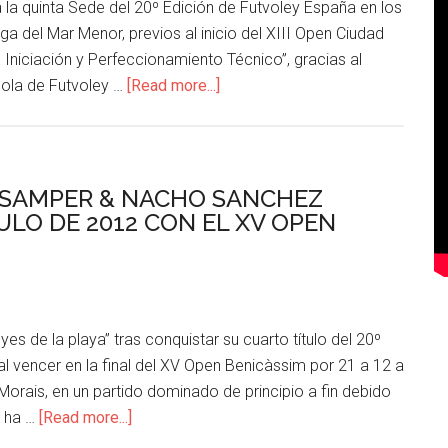
la quinta Sede del 20º Edición de Futvoley España en los
a del Mar Menor, previos al inicio del XIII Open Ciudad
 Iniciación y Perfeccionamiento Técnico”, gracias al
ola de Futvoley …
[Read more...]
X SAMPER & NACHO SANCHEZ
LO DE 2012 CON EL XV OPEN
de la playa” tras conquistar su cuarto título del 20º
 al vencer en la final del XV Open Benicàssim por 21 a 12 a
Morais, en un partido dominado de principio a fin debido
s ha …
[Read more...]