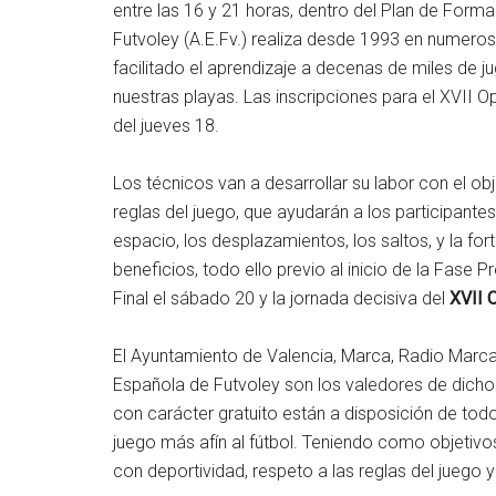
entre las 16 y 21 horas, dentro del Plan de For
Futvoley (A.E.Fv.) realiza desde 1993 en numero
facilitado el aprendizaje a decenas de miles de j
nuestras playas. Las inscripciones para el XVII O
del jueves 18.
Los técnicos van a desarrollar su labor con el ob
reglas del juego, que ayudarán a los participantes
espacio, los desplazamientos, los saltos, y la fo
beneficios, todo ello previo al inicio de la Fase P
Final el sábado 20 y la jornada decisiva del
XVII 
El Ayuntamiento de Valencia, Marca, Radio Marca
Española de Futvoley son los valedores de dicho
con carácter gratuito están a disposición de tod
juego más afín al fútbol. Teniendo como objetivo
con deportividad, respeto a las reglas del juego