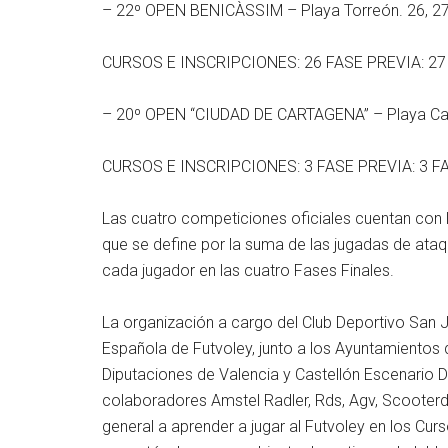
– 22º OPEN BENICÀSSIM – Playa Torreón. 26, 27 y
CURSOS E INSCRIPCIONES: 26 FASE PREVIA: 27 FA
– 20º OPEN “CIUDAD DE CARTAGENA” – Playa Cav
CURSOS E INSCRIPCIONES: 3 FASE PREVIA: 3 FA
Las cuatro competiciones oficiales cuentan con 
que se define por la suma de las jugadas de ataq
cada jugador en las cuatro Fases Finales.
La organización a cargo del Club Deportivo San 
Española de Futvoley, junto a los Ayuntamientos d
Diputaciones de Valencia y Castellón Escenario D
colaboradores Amstel Radler, Rds, Agv, Scooterdo
general a aprender a jugar al Futvoley en los Curs