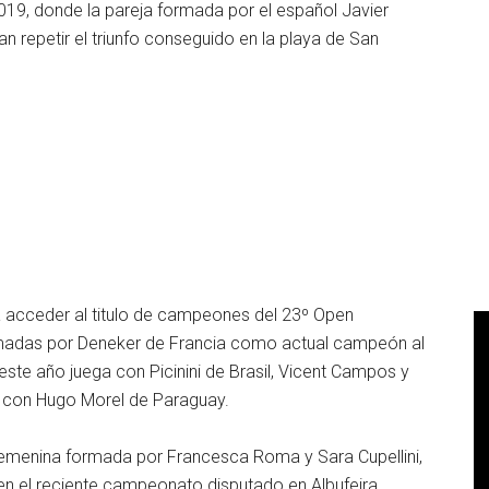
2019, donde la pareja formada por el español Javier
n repetir el triunfo conseguido en la playa de San
a acceder al titulo de campeones del 23º Open
ormadas por Deneker de Francia como actual campeón al
este año juega con Picinini de Brasil, Vicent Campos y
l con Hugo Morel de Paraguay.
femenina formada por Francesca Roma y Sara Cupellini,
 el reciente campeonato disputado en Albufeira,