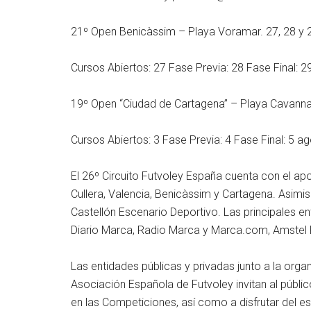
21º Open Benicàssim – Playa Voramar. 27, 28 y 29
Cursos Abiertos: 27 Fase Previa: 28 Fase Final: 29 
19º Open “Ciudad de Cartagena” – Playa Cavanna 
Cursos Abiertos: 3 Fase Previa: 4 Fase Final: 5 a
El 26º Circuito Futvoley España cuenta con el ap
Cullera, Valencia, Benicàssim y Cartagena. Asimis
Castellón Escenario Deportivo. Las principales e
Diario Marca, Radio Marca y Marca.com, Amstel 
Las entidades públicas y privadas junto a la orga
Asociación Española de Futvoley invitan al público
en las Competiciones, así como a disfrutar del e