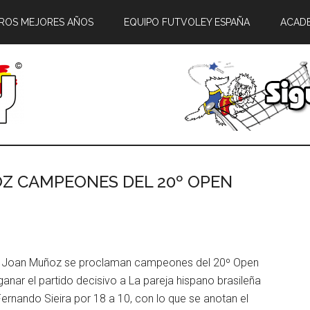
ROS MEJORES AÑOS
EQUIPO FUTVOLEY ESPAÑA
ACAD
OZ CAMPEONES DEL 20º OPEN
s y Joan Muñoz se proclaman campeones del 20º Open
 ganar el partido decisivo a La pareja hispano brasileña
rnando Sieira por 18 a 10, con lo que se anotan el