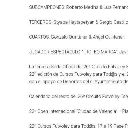
SUBCAMPEONES: Roberto Medina & Luis Fernando
TERCEROS: Styapa Haytapetyan & Sergio Castillo
CUARTOS: Gonzalo Quintanar & Angel Quintanar.
JUGADOR ESPECTACULO “TROFEO MARCA”: Javie
La tercera Sede Oficial del 26º Circuito Futvoley 
22º edición de Cursos Futvoley para Tod@s y el 
con el apoyo de Deportes del el Ayuntamiento de 
Calendario del resto del 26º Circuito Futvoley Es
22º Open Internacional “Ciudad de Valencia” – Play
22º Cursos Futvoley para Tod@s: 17 a 19 Fase Prev