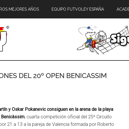
ROS MEJORES AÑOS
EQUIPO FUTVOLEY ESPAÑA
ACAD
NES DEL 20º OPEN BENICASSIM
tín y Oskar Pokanevic consiguen en la arena de la playa
n Benicàssim
, cuarta competición oficial del 25º Circuito
 por 21 a 13 a la pareja de Valencia formada por Roberto