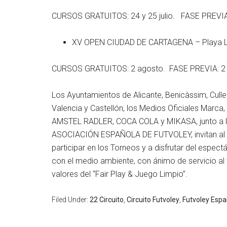
CURSOS GRATUITOS: 24 y 25 julio. FASE PREVIA: 
XV OPEN CIUDAD DE CARTAGENA – Playa La
CURSOS GRATUITOS: 2 agosto. FASE PREVIA: 2 
Los Ayuntamientos de Alicante, Benicàssim, Culler
Valencia y Castellón, los Medios Oficiales Marc
AMSTEL RADLER, COCA COLA y MIKASA, junto a la
ASOCIACIÓN ESPAÑOLA DE FUTVOLEY, invitan al púb
participar en los Torneos y a disfrutar del espec
con el medio ambiente, con ánimo de servicio al
valores del “Fair Play & Juego Limpio”.
Filed Under:
22 Circuito
,
Circuito Futvoley
,
Futvoley Esp