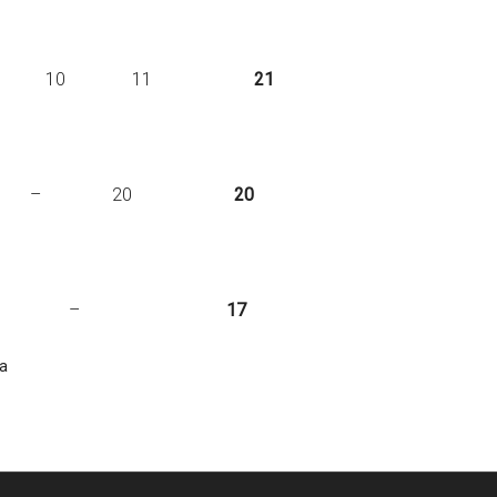
rancia – – 10 11
21
–Esp. – – – 20
20
a. – – 17 –
17
ña