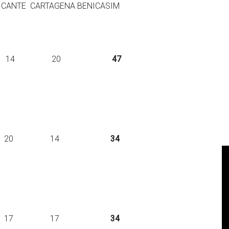
 CARTAGENA BENICASIM
p. – 13 14 20
47
.. – – 20 14
34
 – – 17 17
34