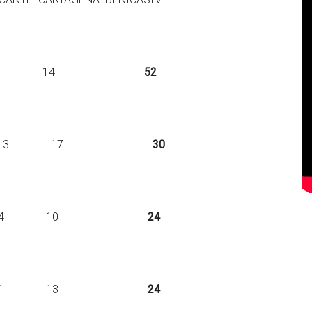
. 8 10 20 14
52
sp. – – 13 17
30
. – – 14 10
24
 – – 11 13
24