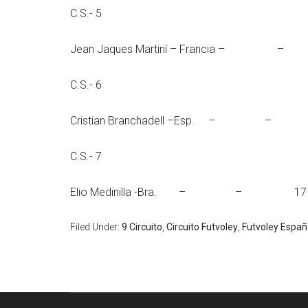
C.S.- 5
Jean Jaques Martiní – F
C.S.- 6
Cristian Branchadell 
C.S.- 7
Elio Medinilla -Br
Filed Under:
9 Circuito
,
Circuito Futvoley
,
Futvoley Espa