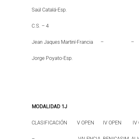
Saúl Catalá-Esp.
C.S. – 4
Jean Jaques Martin
Jorge Poyato-Esp.
MODALIDAD 1J
CLASIFICACIÓN V OPEN IV OPEN I
– VALENCIA BENICASIM ALICANTE