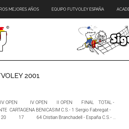
ROS MEJORES AÑOS
EQUIPO FUTVOLEY ESPAÑA
ACAD
TVOLEY 2001
 IV OPEN IV OPEN II OPEN FINAL TOTAL -
ENA BENICASIM C.S.- 1 Sergio Fabregat -
tian Branchadell - España C.S.- …