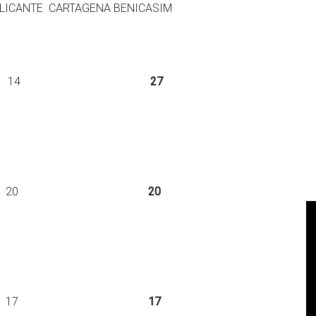
E CARTAGENA BENICASIM
sp. – 13 14
27
sp.. – – 20
20
p – – 17
17