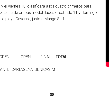
 el viernes 10, clasificara a los cuatro primeros para
as de serie de ambas modalidades el sabado 11 y domingo
e la playa Cavanna, junto a Manga Surf.
V OPEN II OPEN FINAL
TOTAL
 CARTAGENA BENICASIM
sp. 8 10 20
38