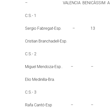
– VALENCIA BENICÀSSIM ALICANT
C.S.- 1
Sergio Fabregat-E
Cristian Branchadell-Esp.
C.S.- 2
Miguel Mendoza-E
Elio Medinilla-Bra.
C.S.- 3
Rafa Cantó-Es