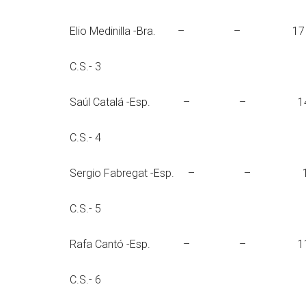
Elio Medinilla -B
C.S.- 3
Saúl Catalá -E
C.S.- 4
Sergio Fabregat -
C.S.- 5
Rafa Cantó -Es
C.S.- 6