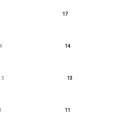
ra. – – 17
17
sp. – – 14
14
Esp. – – 13
13
p. – – 11
11